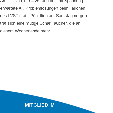
Am 11. Und 12.04.26 fand der mit Spannung
erwartete AK Problemlösungen beim Tauchen
des LVST statt. Pünktlich am Samstagmorgen
traf sich eine mutige Schar Taucher, die an
diesem Wochenende mehr…
MITGLIED IM