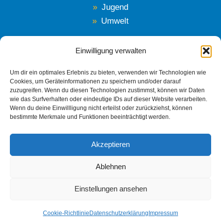
Jugend
Umwelt
Einwilligung verwalten
MITGLIED IM
Um dir ein optimales Erlebnis zu bieten, verwenden wir Technologien wie
Cookies, um Geräteinformationen zu speichern und/oder darauf
zuzugreifen. Wenn du diesen Technologien zustimmst, können wir Daten
PARTNER
wie das Surfverhalten oder eindeutige IDs auf dieser Website verarbeiten.
Wenn du deine Einwillligung nicht erteilst oder zurückziehst, können
bestimmte Merkmale und Funktionen beeinträchtigt werden.
Akzeptieren
Ablehnen
Einstellungen ansehen
© 2026 Landesverband Sporttauchen Rheinland-Pfalz e.V.
Cookie-Richtlinie
Datenschutzerklärung
Impressum