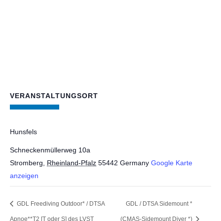
VERANSTALTUNGSORT
Hunsfels
Schneckenmüllerweg 10a
Stromberg
,
Rheinland-Pfalz
55442
Germany
Google Karte
anzeigen
GDL Freediving Outdoor* / DTSA
GDL / DTSA Sidemount *
Apnoe**T2 [T oder S] des LVST
(CMAS-Sidemount Diver *)