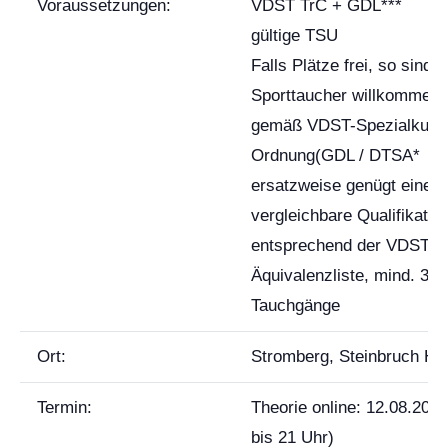
Voraussetzungen:
VDST TrC + GDL***
gültige TSU
Falls Plätze frei, so sind
Sporttaucher willkommen.
gemäß VDST-Spezialkurs
Ordnung(GDL / DTSA*
ersatzweise genügt eine
vergleichbare Qualifikatio
entsprechend der VDST-
Äquivalenzliste, mind. 30
Tauchgänge
Ort:
Stromberg, Steinbruch Hu
Termin:
Theorie online: 12.08.2025
bis 21 Uhr)