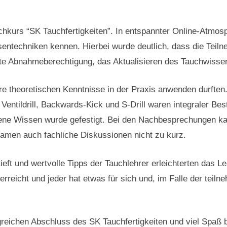
urs “SK Tauchfertigkeiten”. In entspannter Online-Atmosph
entechniken kennen. Hierbei wurde deutlich, dass die Teil
te Abnahmeberechtigung, das Aktualisieren des Tauchwissen
ere theoretischen Kenntnisse in der Praxis anwenden durfte
 Ventildrill, Backwards-Kick und S-Drill waren integraler B
ndene Wissen wurde gefestigt. Bei den Nachbesprechungen ka
kamen auch fachliche Diskussionen nicht zu kurz.
tieft und wertvolle Tipps der Tauchlehrer erleichterten das 
 erreicht und jeder hat etwas für sich und, im Falle der teil
lgreichen Abschluss des SK Tauchfertigkeiten und viel Spaß 