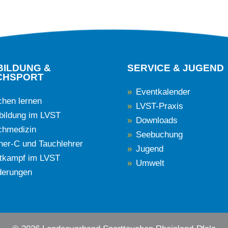
BILDUNG &
SERVICE & JUGEND
CHSPORT
Eventkalender
chen lernen
LVST-Praxis
bildung im LVST
Downloads
chmedizin
Seebuchung
iner-C und Tauchlehrer
Jugend
tkampf im LVST
Umwelt
derungen